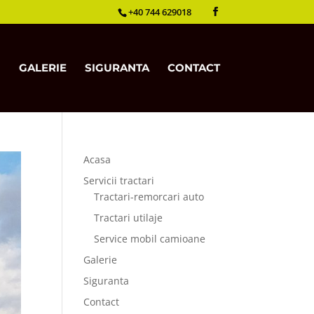
+40 744 629018
GALERIE
SIGURANTA
CONTACT
Acasa
Servicii tractari
Tractari-remorcari auto
Tractari utilaje
Service mobil camioane
Galerie
Siguranta
Contact