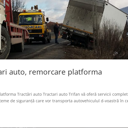
tari auto, remorcare platforma
latforma Tractări auto Tractari auto Trifan vă oferă servicii comple
teme de siguranță care vor transporta autovehiculul d-voastră în c