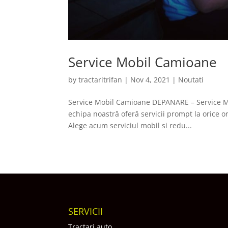
Service Mobil Camioane
by
tractaritrifan
|
Nov 4, 2021
|
Noutati
Service Mobil Camioane DEPANARE – Service Mo
echipa noastră oferă servicii prompt la orice 
Alege acum serviciul mobil si redu...
SERVICII
Tractari auto