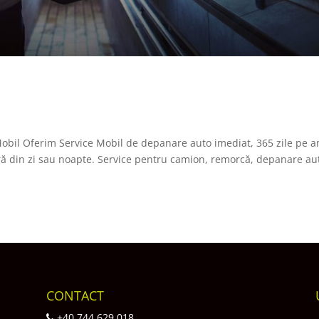
bil Oferim Service Mobil de depanare auto imediat, 365 zile pe a
oră din zi sau noapte. Service pentru camion, remorcă, depanare au
CONTACT
+40 744 629 018