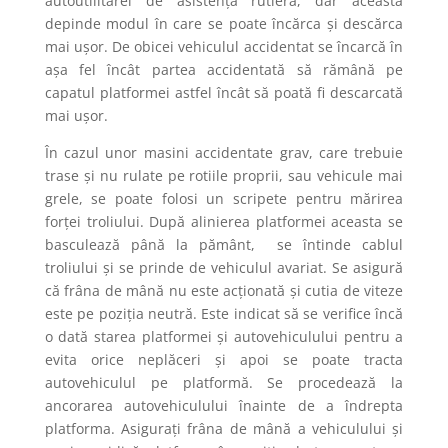
autoutilitarei de asistență rutieră, dar aceasta
depinde modul în care se poate încărca și descărca
mai ușor. De obicei vehiculul accidentat se încarcă în
așa fel încât partea accidentată să rămână pe
capatul platformei astfel încât să poată fi descarcată
mai ușor.
În cazul unor masini accidentate grav, care trebuie
trase și nu rulate pe rotiile proprii, sau vehicule mai
grele, se poate folosi un scripete pentru mărirea
forței troliului. După alinierea platformei aceasta se
basculează până la pământ, se întinde cablul
troliului și se prinde de vehiculul avariat. Se asigură
că frâna de mână nu este acționată și cutia de viteze
este pe poziția neutră. Este indicat să se verifice încă
o dată starea platformei și autovehiculului pentru a
evita orice neplăceri și apoi se poate tracta
autovehiculul pe platformă. Se procedează la
ancorarea autovehiculului înainte de a îndrepta
platforma. Asigurați frâna de mână a vehiculului și