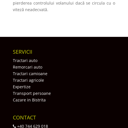
pierderea controlului volanului dacă se circula cu o
viteză neadecvată.
SERVICII
Tractari auto
Remorcari auto
Tractari camioane
Tractari agricole
Expertize
Transport persoane
Cazare in Bistrita
CONTACT
+40 744 629 018