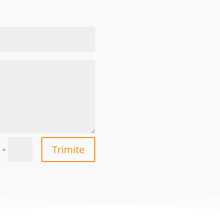
Trimite
=
5