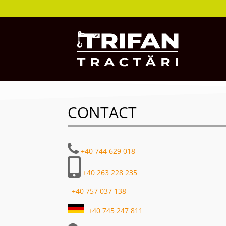
CONTACT
+40 744 629 018
+40 263 228 235
+40 757 037 138
+40 745 247 811