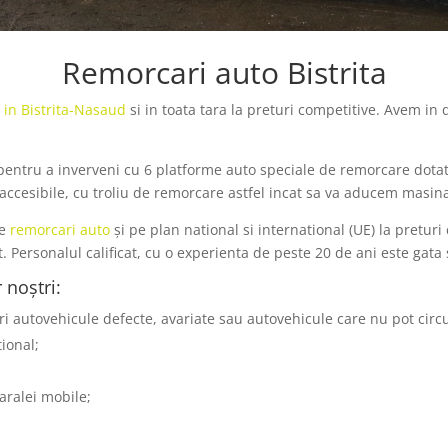
Remorcari auto Bistrita
o in Bistrita-Nasaud
si in toata tara la preturi competitive. Avem i
 pentru a inverveni cu 6 platforme auto speciale de remorcare dota
ccesibile, cu troliu de remorcare astfel incat sa va aducem masina 
de
remorcari auto
și pe plan national si international (UE) la pretur
ersonalul calificat, cu o experienta de peste 20 de ani este gata 
 noștri:
ri autovehicule defecte, avariate sau autovehicule care nu pot circ
ional;
aralei mobile;