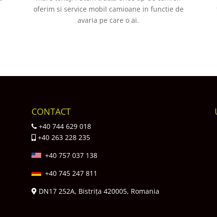
oferim si service mobil camioane in functie de
avaria pe care o ai.
CONTACT
+40 744 629 018
+40 263 228 235
+40 757 037 138
+40 745 247 811
DN17 252A, Bistrița 420005, Romania