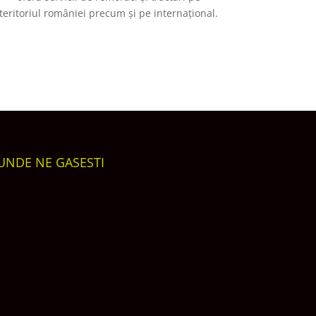
teritoriul româniei precum și pe internațional.
UNDE NE GASESTI