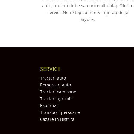
auto, tractari dube sau orice alt utilaj. Oferim
servicii Non Stop cu intervenții rapide și
sigure.
SERVICII
Tractari auto
Remorcari auto
Tractari camioane
Tractari agricole
Expertize
Transport persoane
Cazare in Bistrita