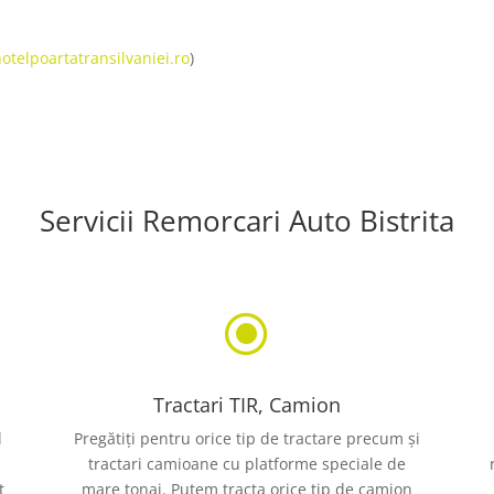
hotelpoartatransilvaniei.ro
)
Servicii Remorcari Auto Bistrita
\
Tractari TIR, Camion
l
Pregătiți pentru orice tip de tractare precum și
tractari camioane cu platforme speciale de
t
mare tonaj. Putem tracta orice tip de camion