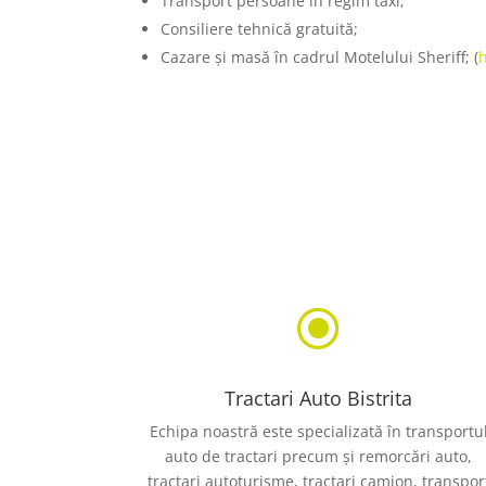
Transport persoane în regim taxi;
Consiliere tehnică gratuită;
Cazare și masă în cadrul Motelului Sheriff; (
\
Tractari Auto Bistrita
Echipa noastră este specializată în transportu
auto de tractari precum și remorcări auto,
tractari autoturisme, tractari camion, transpor